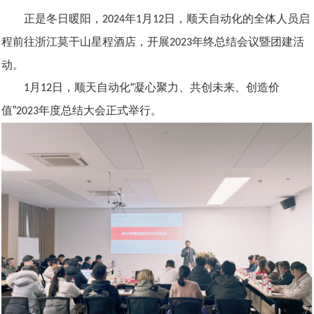
正是冬日暖阳，
年
月
日，顺天自动化的全体人员启
2024
1
12
程前往浙江莫干山星程酒店，开展
年终总结会议暨团建活
2023
动。
月
日，顺天自动化
“凝心聚力、共创未来、创造价
1
12
值”
年度总结大会正式举行。
2023