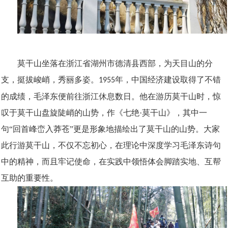
莫干山坐落在浙江省湖州市德清县西部，为天目山的分
支，挺拔峻峭，秀丽多姿。
年，中国经济建设取得了不错
1955
的成绩，毛泽东便前往浙江休息数日。他在游历莫干山时，惊
叹于莫干山盘旋陡峭的山势，作《七绝·莫干山》，其中一
句“回首峰峦入莽苍”更是形象地描绘出了莫干山的山势。大家
此行游莫干山，不仅不忘初心，在理论中深度学习毛泽东诗句
中的精神，而且牢记使命，在实践中领悟体会脚踏实地、互帮
互助的重要性。