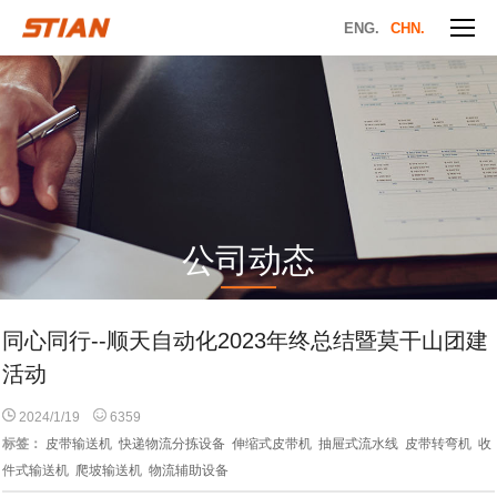
ENG.
CHN.
公司动态
同心同行--顺天自动化2023年终总结暨莫干山团建
活动
2024/1/19
6359
标签：
皮带输送机
快递物流分拣设备
伸缩式皮带机
抽屉式流水线
皮带转弯机
收
件式输送机
爬坡输送机
物流辅助设备