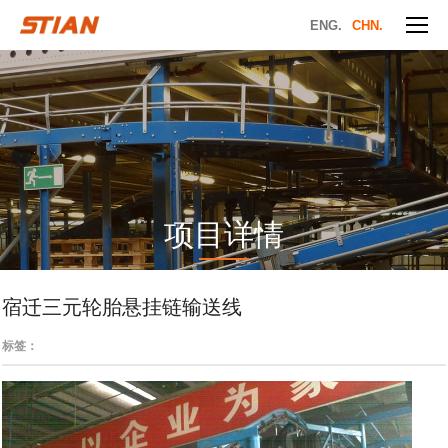
ENG.
CHN.
项目详情
宿迁三元轮胎悬挂链输送线
标签：